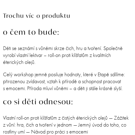
Trochu víc o produktu
o čem to bude:
Děti se seznámí s vůněmi skrze čich, hru a tvoření. Společně
vyrobí vlastní lektvar – roll-on proti klíšťatům z kvalitních
éterických olejů.
Celý workshop jemně posiluje hodnoty, které v Etapě sdílíme:
přirozenou zvídavost, vztah k přírodě a schopnost pracovat
s emocemi. Příroda mluví vůněmi – a děti ji stále krásně slyší.
co si děti odnesou:
Vlastní roll-on proti klíšťatům z čistých éterických olejů — Zážitek
z vůní: hra, čich a tvoření v jednom — Jemný úvod do toho, co
rostliny umí — Návod pro práci s emocemi