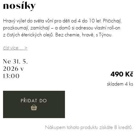
nosíky
Hravý výlet do světa vůní pro děti od 4 do 10 let. Přičichají,
prozkoumají, zamíchají – a domů si odnesou vlastní roll-on
z čistých éterických olejů. Bez chemie, hravě, s Týnou.
číst více ... >
Ne 31. 5.
2026 v
490 Kč
13:00
skladem 4 ks
PŘIDAT DO
Nákupem tohoto produktu získáte 8 kreditů.