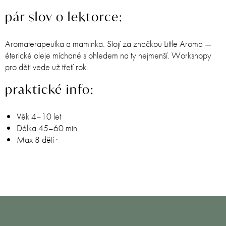
pár slov o lektorce:
Aromaterapeutka a maminka. Stojí za značkou Little Aroma —
éterické oleje míchané s ohledem na ty nejmenší. Workshopy
pro děti vede už třetí rok.
praktické info:
Věk 4–10 let
Délka 45–60 min
Max 8 dětí ·