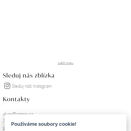
zvětšit mapu
Sleduj nás zblízka
Sleduj náš Instagram
Kontakty
shop@etapa.cz
725751468
Používáme soubory cookie!
další kontakty