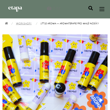
0 Kč
WORKSHOPY
LITTLE AROMA — AROMATERAPIE PRO MALÉ NOSÍKY
general.orbit.previous
◀︎
genera
▶︎