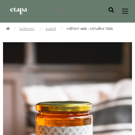
0 Kč
SUROVINY
SLADKÉ
KVĚTOVÝ MED - KOTLÁŘKA 700G