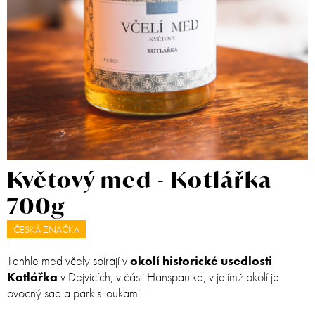
Květový med - Kotlářka
700g
ČESKÁ ZNAČKA
Tenhle med včely sbírají v
okolí historické usedlosti
Kotlářka
v Dejvicích, v části Hanspaulka, v jejímž okolí je
ovocný sad a park s loukami.