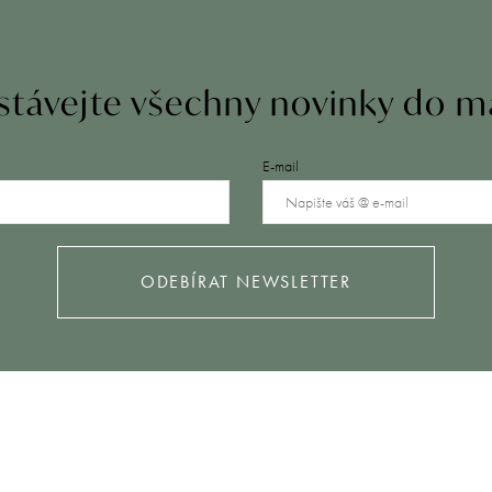
távejte všechny novinky do m
E-mail
ODEBÍRAT NEWSLETTER