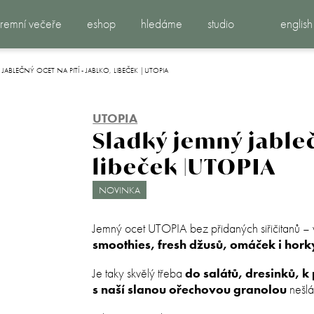
iremní večeře
eshop
hledáme
studio
english
JABLEČNÝ OCET NA PITÍ - JABLKO, LIBEČEK |UTOPIA
UTOPIA
Sladký jemný jableč
libeček |UTOPIA
NOVINKA
Jemný ocet UTOPIA bez přidaných siřičitanů – v
smoothies, fresh džusů, omáček i hor
Je taky skvělý třeba
do salátů, dresinků, k
s naší slanou ořechovou granolou
nešlá