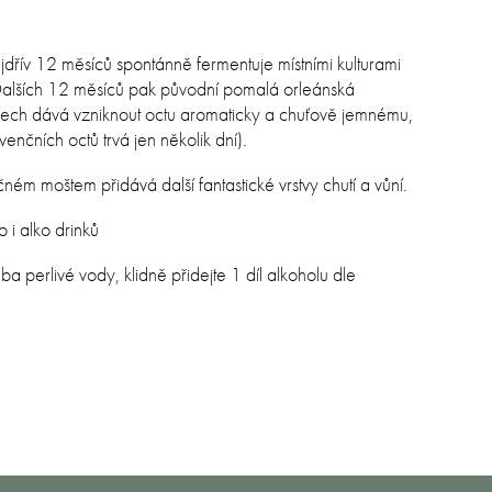
dřív 12 měsíců spontánně fermentuje místními kulturami
Dalších 12 měsíců pak původní pomalá orleánská
ech dává vzniknout octu aromaticky a chuťově jemnému,
nčních octů trvá jen několik dní).
m moštem přidává další fantastické vrstvy chutí a vůní.
 i alko drinků
eba perlivé vody, klidně přidejte 1 díl alkoholu dle