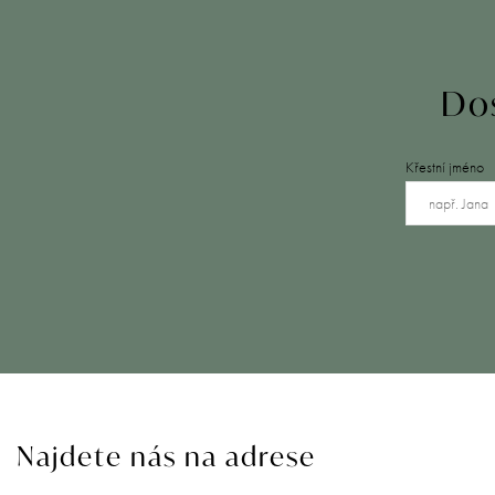
Dos
Křestní jméno
Najdete nás na adrese