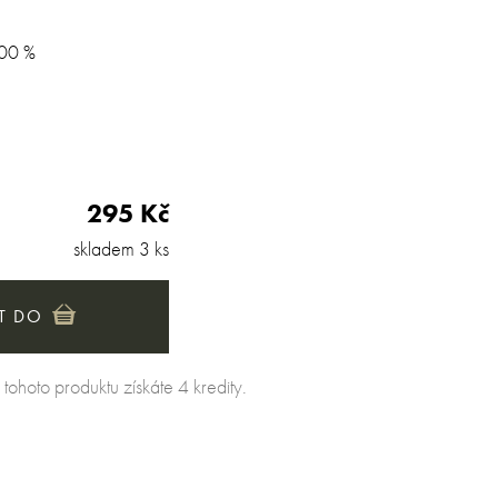
100 %
295 Kč
skladem 3 ks
T DO
ohoto produktu získáte 4 kredity.