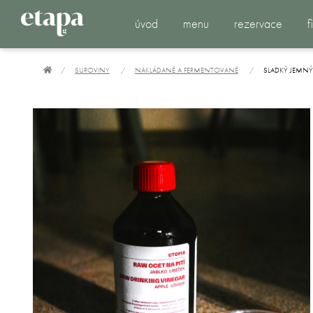
úvod
menu
rezervace
f
SUROVINY
NAKLÁDANÉ A FERMENTOVANÉ
SLADKÝ JEMNÝ 