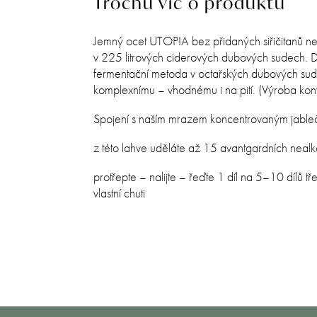
Trochu víc o produktu
Jemný ocet UTOPIA bez přidaných siřičitanů nej
v 225 litrových ciderových dubových sudech. 
fermentační metoda v octařských dubových sud
komplexnímu – vhodnému i na pití. (Výroba konve
Spojení s naším mrazem koncentrovaným jablečné
z této lahve uděláte až 15 avantgardních nealko
protřepte – nalijte – řeďte 1 díl na 5–10 dílů tř
vlastní chuti