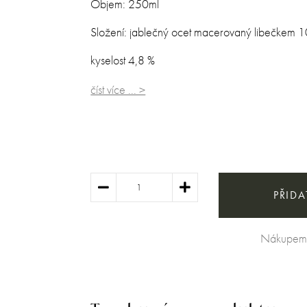
Objem: 250ml
Složení: jablečný ocet macerovaný libečkem 
kyselost 4,8 %
číst více ... >
PŘIDA
Nákupem t