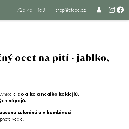
725 751 468
shop@etapa.cz
ný ocet na pití - jablko,
ynikající
do alko a nealko koktejlů,
kých nápojů.
 pečené zelenině a v kombinaci
p­nete vedle.