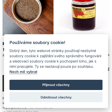
Používáme soubory cookie!
BIO Český dvouletý kmín
Rybízový džem 400g
100 g
#Marmeládový mlýn
Dobrý den, tyto webové stránky používají nezbytné
vyprodáno
#Olejový mlýn Petrávec
soubory cookie k zajištění svého správného fungování
9 ks
a sledovací soubory cookie k pochopení toho, jak s
nimi pracujete. Ty se nastavují pouze po souhlasu.
85 Kč
177 Kč
Nech mě vybrat
Džem z červeného rybízu
z Litoměřicka,
jemně pasírovaná
ŠUP DO
Přijmout všechny
bez zrníček, výrazné
sladkokyselé chuti
. Skvěle chutná
s naším velikonočním…
Odmítnout všechny
Na kmín nedáme v Etapě
dopustit
. Je to taková
naše
superpotravina
! Tvoří totiž nedílnou
součást našeho
kváskového…