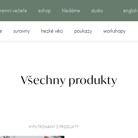
iremní večeře
eshop
hledáme
studio
english
e
suroviny
hezké věci
poukazy
workshopy
Všechny produkty
VYFILTROVÁNY 2 PRODUKTY