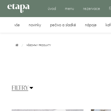
úvod
menu
rezervace
f
vše
novinky
pečivo a sladké
nápoje
kaf
VŠECHNY PRODUKTY
FILTRY