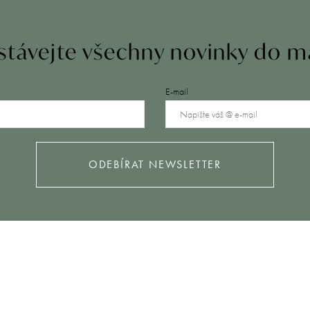
távejte všechny novinky do m
E-mail
ODEBÍRAT NEWSLETTER