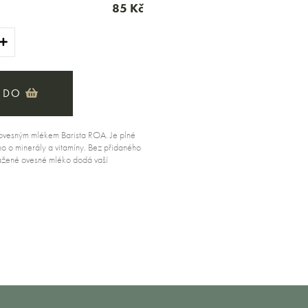
85 Kč
 DO
ovesným mlékem Barista ROA. Je plné
o o minerály a vitamíny. Bez přidaného
vážené ovesné mléko dodá vaší