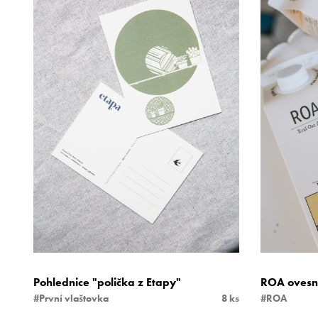
Pohlednice "polička z Etapy"
ROA ovesný
#První vlaštovka
8 ks
#ROA