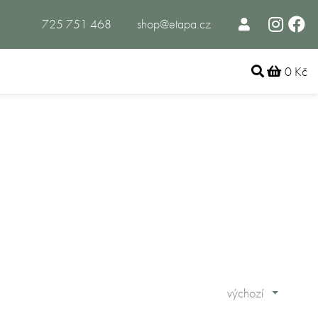
725 751 468
shop@etapa.cz
0 Kč
výchozí