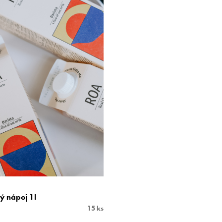
 nápoj 1l
15 ks