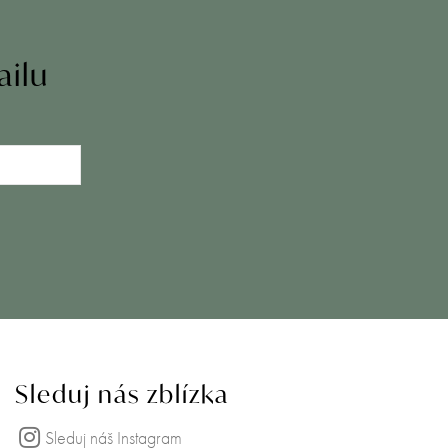
ailu
Sleduj nás zblízka
Sleduj náš Instagram