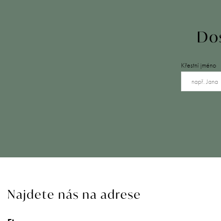
Dos
Křestní jméno
Najdete nás na adrese