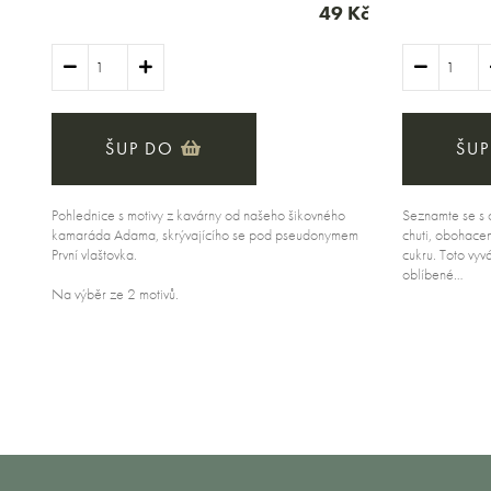
49 Kč
ŠUP DO
ŠUP
Pohlednice s motivy z kavárny od našeho šikovného
Seznamte se s 
kamaráda Adama, skrývajícího se pod pseudonymem
chuti, obohacen
První vlaštovka.
cukru. Toto vy
oblíbené…
Na výběr ze 2 motivů.