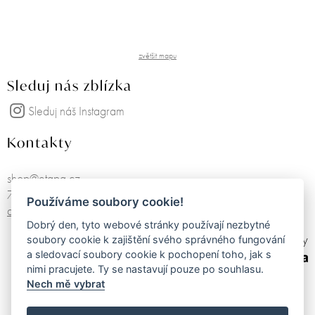
zvětšit mapu
Sleduj nás zblízka
Sleduj náš Instagram
Kontakty
shop@etapa.cz
725751468
Používáme soubory cookie!
další kontakty
Dobrý den, tyto webové stránky používají nezbytné
made by
soubory cookie k zajištění svého správného fungování
a sledovací soubory cookie k pochopení toho, jak s
nimi pracujete. Ty se nastavují pouze po souhlasu.
Nech mě vybrat
Obchodní podmínky