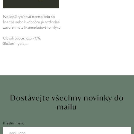
Nejlepší rybízová marmeláda na
linecké nebo k vánočce je rozhodně
zavařenina z Marmeládového mlýnu.
Obsah ovoce: cca 70%.
Složení: rybíz,…
Dostávejte všechny novinky do
mailu
Křestní jméno