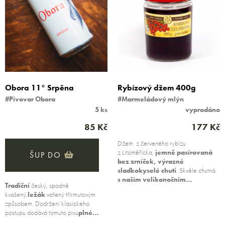
Obora 11° Srpěna
Rybízový džem 400g
#Pivovar Obora
#Marmeládový mlýn
5 ks
vyprodáno
85 Kč
177 Kč
Džem z červeného rybízu
z Litoměřicka,
jemně pasírovaná
ŠUP DO
bez zrníček, výrazné
sladkokyselé chuti
. Skvěle chutná
s naším velikonočním…
Tradiční
český, spodně
kvašený,
ležák
vařený třírmutovým
způsobem. Dodržení klasického
postupu dodává tomuto pivu
plné…