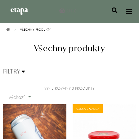
0 Kč
VŠECHNY PRODUKTY
Všechny produkty
FILTRY
VYFILTROVÁNY 3 PRODUKTY
výchozí
ČESKÁ ZNAČKA