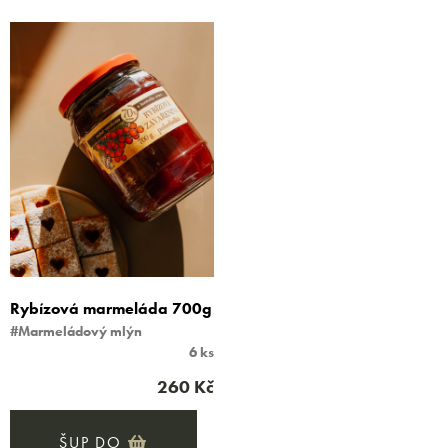
Rybízová marmeláda 700g
#Marmeládový mlýn
6 ks
260 Kč
ŠUP DO