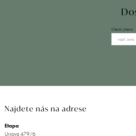
Dos
Křestní jméno
Najdete nás na adrese
Etapa
Urxova 479/6