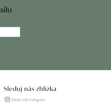
ailu
Sleduj nás zblízka
Sleduj náš Instagram