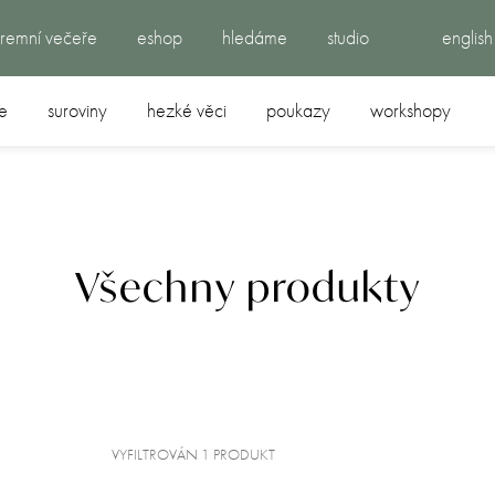
iremní večeře
eshop
hledáme
studio
english
e
suroviny
hezké věci
poukazy
workshopy
Všechny produkty
VYFILTROVÁN 1 PRODUKT