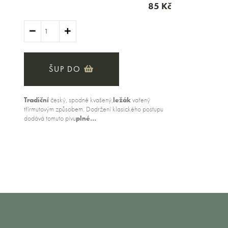
85 Kč
ŠUP DO
Tradiční
český, spodně kvašený,
ležák
vařený
třírmutovým způsobem. Dodržení klasického postupu
dodává tomuto pivu
plné…