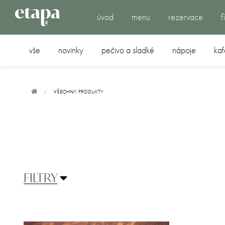
úvod
menu
rezervace
f
vše
novinky
pečivo a sladké
nápoje
kaf
VŠECHNY PRODUKTY
FILTRY