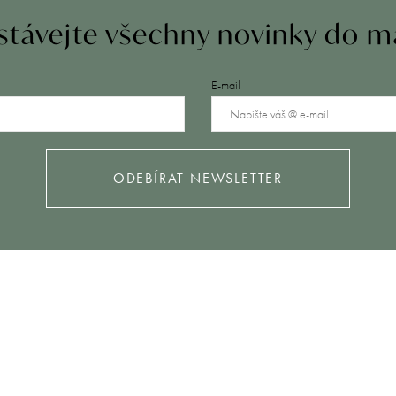
távejte všechny novinky do m
E-mail
ODEBÍRAT NEWSLETTER