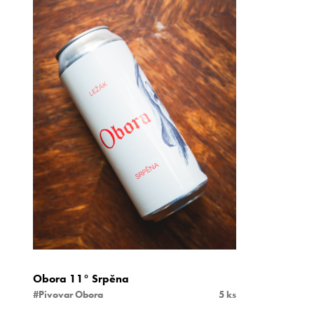
Obora 11° Srpěna
#Pivovar Obora
5 ks