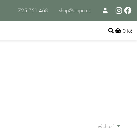
725 751 468
shop@etapa.cz
0 Kč
výchozí