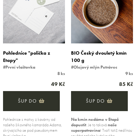
Pohlednice "polička z
BIO Český dvouletý kmín
Etapy"
100 g
#První vlaštovka
#Olejový mlýn Petrávec
8 ks
9 ks
49 Kč
85 Kč
ŠUP DO
ŠUP DO
Pohlednice s motivy z kavárny od
Na kmín nedáme v Etapě
našeho šikovného kamaráda Adama,
dopustit
. Je to taková
naše
skrývajícího se pod pseudonymem
superpotravina
! Tvoří totiž nedílnou
První vlaštovka.
součást našeho
kváskového…