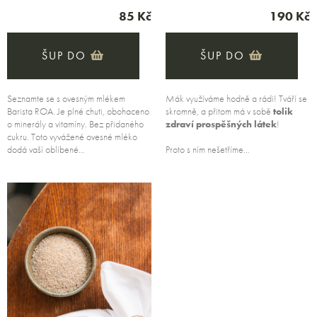
85 Kč
190 Kč
ŠUP DO
ŠUP DO
Seznamte se s ovesným mlékem
Mák využíváme hodně a rádi! Tváří se
Barista ROA. Je plné chuti, obohaceno
skromně, a přitom má v sobě
tolik
o minerály a vitamíny. Bez přidaného
zdraví prospěšných láte
k
!
cukru. Toto vyvážené ovesné mléko
dodá vaší oblíbené…
Proto s ním nešetříme…