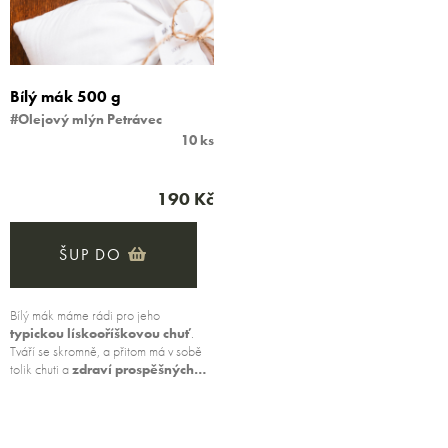
Bílý mák 500 g
#Olejový mlýn Petrávec
10 ks
190 Kč
ŠUP DO
Bílý mák máme rádi pro jeho
typickou lískooříškovou chuť
.
Tváří se skromně, a přitom má v sobě
tolik chuti a
zdraví prospěšných…