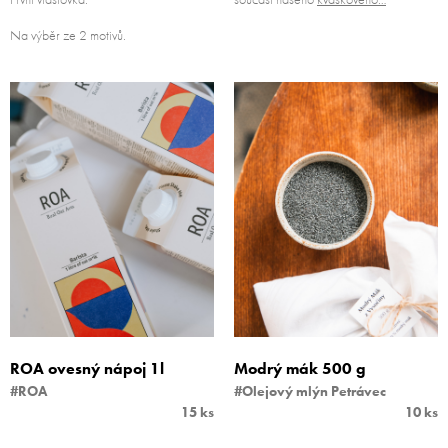
Na výběr ze 2 motivů.
ROA ovesný nápoj 1l
Modrý mák 500 g
#ROA
#Olejový mlýn Petrávec
15 ks
10 ks