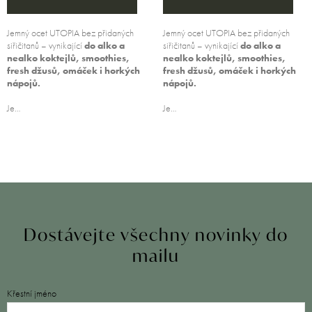
Jemný ocet UTOPIA bez přidaných
Jemný ocet UTOPIA bez přidaných
siřičitanů – vynikající
do alko a
siřičitanů – vynikající
do alko a
nealko koktejlů, smoothies,
nealko koktejlů, smoothies,
fresh džusů, omáček i horkých
fresh džusů, omáček i horkých
nápojů.
nápojů.
Je…
Je…
Dostávejte všechny novinky do
mailu
Křestní jméno