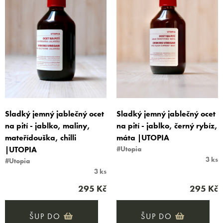
Sladký jemný jablečný ocet
Sladký jemný jablečný ocet
na pití - jablko, maliny,
na pití - jablko, černý rybíz,
mateřídouška, chilli
máta |UTOPIA
|UTOPIA
#Utopia
3 ks
#Utopia
3 ks
295 Kč
295 Kč
ŠUP DO
ŠUP DO