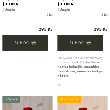
|UTOPIA
|UTOPIA
#Utopia
#Utopia
2 ks
3 ks
295 Kč
295 Kč
ŠUP DO
ŠUP DO
Jemný ocet UTOPIA bez přidaných
siřičitanů – vynikající
do alko a
nealko koktejlů, smoothies,
fresh džusů, omáček i horkých
nápojů.
Je…
NOVINKA
ČESKÁ ZNAČKA