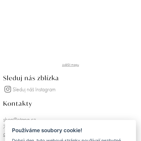
zvětšit mapu
Sleduj nás zblízka
Sleduj náš Instagram
Kontakty
shop@etapa.cz
725751468
Používáme soubory cookie!
další kontakty
Dobrý den, tyto webové stránky používají nezbytné