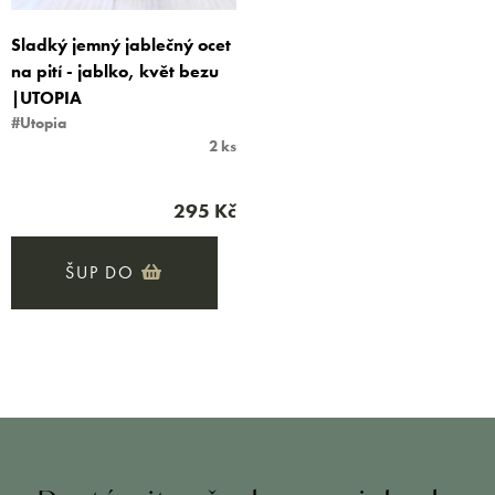
Sladký jemný jablečný ocet
na pití - jablko, květ bezu
|UTOPIA
#Utopia
2 ks
295 Kč
ŠUP DO