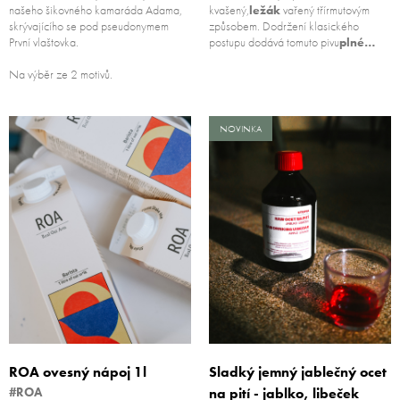
našeho šikovného kamaráda Adama,
kvašený,
ležák
vařený třírmutovým
skrývajícího se pod pseudonymem
způsobem. Dodržení klasického
První vlaštovka.
postupu dodává tomuto pivu
plné…
Na výběr ze 2 motivů.
NOVINKA
ROA ovesný nápoj 1l
Sladký jemný jablečný ocet
#ROA
na pití - jablko, libeček