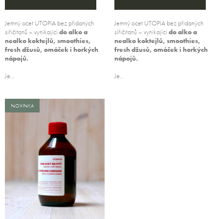
Jemný ocet UTOPIA bez přidaných
Jemný ocet UTOPIA bez přidaných
siřičitanů – vynikající
do alko a
siřičitanů – vynikající
do alko a
nealko koktejlů, smoothies,
nealko koktejlů, smoothies,
fresh džusů, omáček i horkých
fresh džusů, omáček i horkých
nápojů.
nápojů.
Je…
Je…
NOVINKA