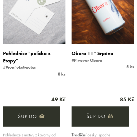
Pohlednice "polička z
Obora 11° Srpěna
Etapy"
#Pivovar Obora
5 ks
#První vlaštovka
8 ks
49 Kč
85 Kč
ŠUP DO
ŠUP DO
Pohlednice s motivy z kavárny od
Tradiční
český, spodně