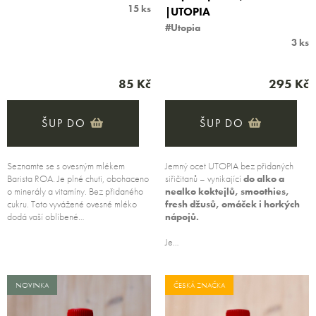
15 ks
|UTOPIA
#Utopia
3 ks
85 Kč
295 Kč
ŠUP DO
ŠUP DO
Seznamte se s ovesným mlékem
Jemný ocet UTOPIA bez přidaných
Barista ROA. Je plné chuti, obohaceno
siřičitanů – vynikající
do alko a
o minerály a vitamíny. Bez přidaného
nealko koktejlů, smoothies,
cukru. Toto vyvážené ovesné mléko
fresh džusů, omáček i horkých
dodá vaší oblíbené…
nápojů.
Je…
NOVINKA
ČESKÁ ZNAČKA