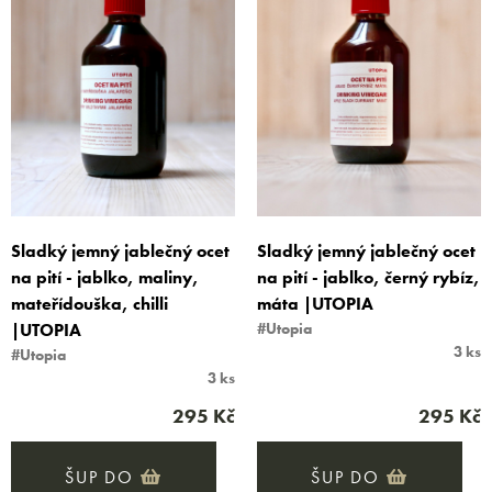
Sladký jemný jablečný ocet
Sladký jemný jablečný ocet
na pití - jablko, maliny,
na pití - jablko, černý rybíz,
mateřídouška, chilli
máta |UTOPIA
|UTOPIA
#Utopia
3 ks
#Utopia
3 ks
295 Kč
295 Kč
ŠUP DO
ŠUP DO