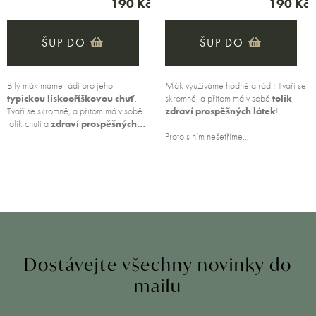
190 Kč
190 Kč
ŠUP DO
ŠUP DO
Bílý mák máme rádi pro jeho
Mák využíváme hodně a rádi! Tváří se
typickou lískooříškovou chuť
.
skromně, a přitom má v sobě
tolik
Tváří se skromně, a přitom má v sobě
zdraví prospěšných láte
k
!
tolik chuti a
zdraví prospěšných…
Proto s ním nešetříme…
Dostávejte všechny novinky do
mailu