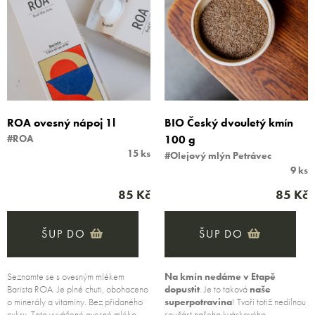
ROA ovesný nápoj 1l
BIO Český dvouletý kmín
#ROA
100 g
15 ks
#Olejový mlýn Petrávec
9 ks
85 Kč
85 Kč
ŠUP DO
ŠUP DO
Seznamte se s ovesným mlékem
Na kmín nedáme v Etapě
Barista ROA. Je plné chuti, obohaceno
dopustit
. Je to taková
naše
o minerály a vitamíny. Bez přidaného
superpotravina
! Tvoří totiž nedílnou
cukru. Toto vyvážené ovesné mléko
součást našeho
kváskového…