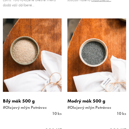
dodá vaší oblíbené…
Bílý mák 500 g
Modrý mák 500 g
#Olejový mlýn Petrávec
#Olejový mlýn Petrávec
10 ks
10 ks