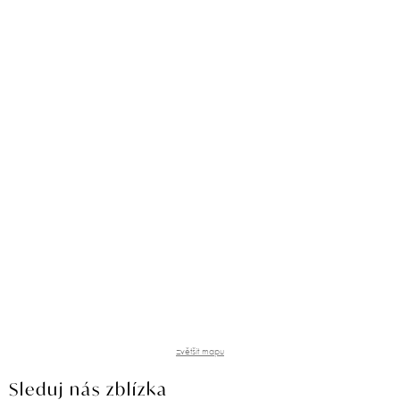
zvětšit mapu
Sleduj nás zblízka