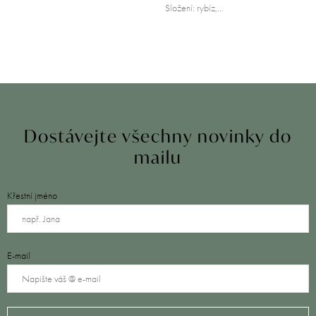
Složení: rybíz,…
Dostávejte všechny novinky do
mailu
Křestní jméno
E-mail