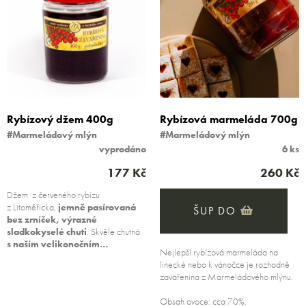
Rybízový džem 400g
Rybízová marmeláda 700g
#Marmeládový mlýn
#Marmeládový mlýn
vyprodáno
6 ks
177 Kč
260 Kč
Džem z červeného rybízu
z Litoměřicka,
jemně pasírovaná
ŠUP DO
bez zrníček, výrazné
sladkokyselé chuti
. Skvěle chutná
s naším velikonočním…
Nejlepší rybízová marmeláda na
linecké nebo k vánočce je rozhodně
zavařenina z Marmeládového mlýnu.
Obsah ovoce: cca 70%.