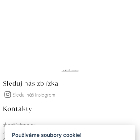
zvětšit mapu
Sleduj nás zblízka
Sleduj náš Instagram
Kontakty
shop@etapa.cz
725751468
Používáme soubory cookie!
další kontakty