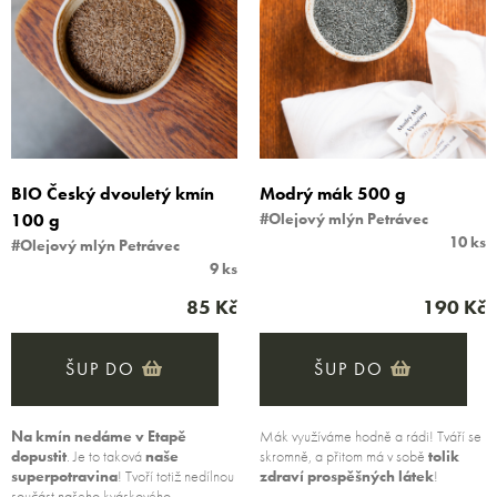
BIO Český dvouletý kmín
Modrý mák 500 g
100 g
#Olejový mlýn Petrávec
10 ks
#Olejový mlýn Petrávec
9 ks
85 Kč
190 Kč
ŠUP DO
ŠUP DO
Na kmín nedáme v Etapě
Mák využíváme hodně a rádi! Tváří se
dopustit
. Je to taková
naše
skromně, a přitom má v sobě
tolik
superpotravina
! Tvoří totiž nedílnou
zdraví prospěšných láte
k
!
součást našeho
kváskového…