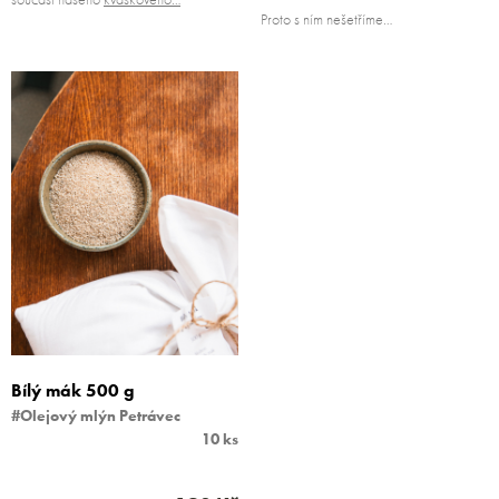
Proto s ním nešetříme…
Bílý mák 500 g
#Olejový mlýn Petrávec
10 ks