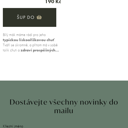
190 Kč
ŠUP DO
Bílý mák máme rádi pro jeho
typickou lískooříškovou chuť
.
Tváří se skromně, a přitom má v sobě
tolik chuti a
zdraví prospěšných…
Dostávejte všechny novinky do
mailu
Křestní jméno