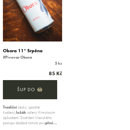
Obora 11° Srpěna
#Pivovar Obora
5 ks
85 Kč
ŠUP DO
Tradiční
český, spodně
kvašený,
ležák
vařený třírmutovým
způsobem. Dodržení klasického
postupu dodává tomuto pivu
plné…