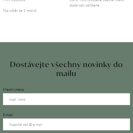
dodá vaší oblíbené…
Na výběr ze 2 motivů.
Dostávejte všechny novinky do
mailu
Křestní jméno
E-mail