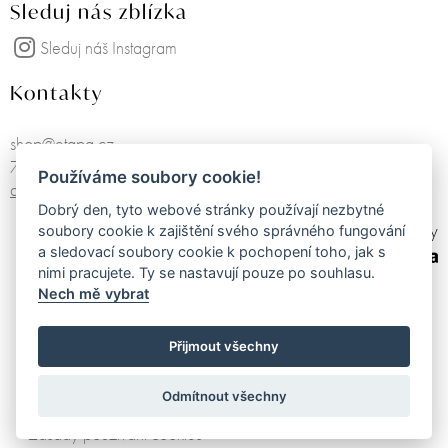
Sleduj nás zblízka
Sleduj náš Instagram
Kontakty
shop@etapa.cz
725751468
Používáme soubory cookie!
další kontakty
Dobrý den, tyto webové stránky používají nezbytné
made by
soubory cookie k zajištění svého správného fungování
a sledovací soubory cookie k pochopení toho, jak s
nimi pracujete. Ty se nastavují pouze po souhlasu.
Nech mě vybrat
Obchodní podmínky
Zásady zpracování osobních údajů
Přijmout všechny
Elektronická evidence tržeb
Odmítnout všechny
Zásady používání cookies