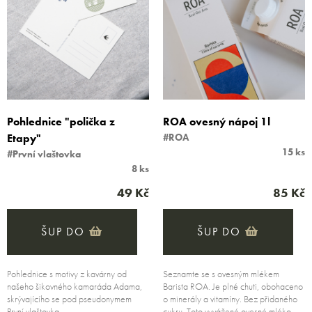
Pohlednice "polička z
ROA ovesný nápoj 1l
Etapy"
#ROA
15 ks
#První vlaštovka
8 ks
49 Kč
85 Kč
ŠUP DO
ŠUP DO
Pohlednice s motivy z kavárny od
Seznamte se s ovesným mlékem
našeho šikovného kamaráda Adama,
Barista ROA. Je plné chuti, obohaceno
skrývajícího se pod pseudonymem
o minerály a vitamíny. Bez přidaného
První vlaštovka.
cukru. Toto vyvážené ovesné mléko