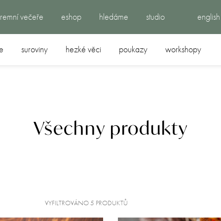
iremní večeře
eshop
hledáme
studio
english
e
suroviny
hezké věci
poukazy
workshopy
Všechny produkty
VYFILTROVÁNO 5 PRODUKTŮ