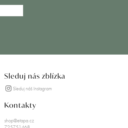
Sleduj nás zblízka
Sleduj náš Instagram
Kontakty
shop@etapa.cz
725751468