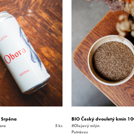
 Srpěna
BIO Český dvouletý kmín 10
ora
5 ks
#Olejový mlýn
Petrávec