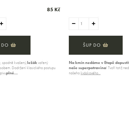
85 Kč
 DO
ŠUP DO
, spodně kvašený,
ležák
vařený
Na kmín nedáme v Etapě dopusti
ůsobem. Dodržení klasického postupu
naše superpotravina
! Tvoří totiž ne
pivu
plné…
našeho
kváskového…