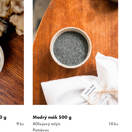
0 g
Modrý mák 500 g
9 ks
#Olejový mlýn
10 ks
Petrávec