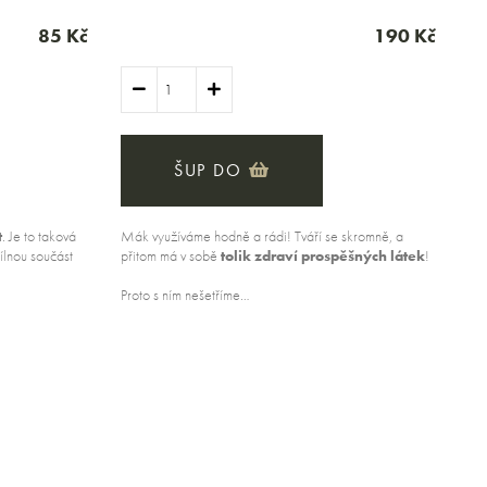
85 Kč
190 Kč
ŠUP DO
t
. Je to taková
Mák využíváme hodně a rádi! Tváří se skromně, a
dílnou součást
přitom má v sobě
tolik zdraví prospěšných láte
k
!
Proto s ním nešetříme…