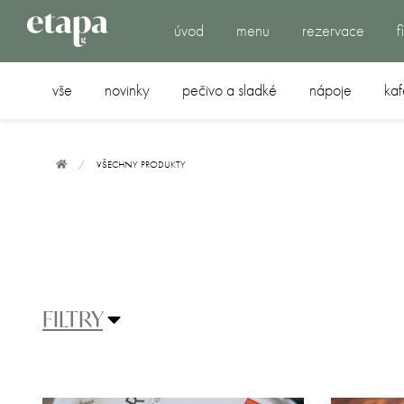
úvod
menu
rezervace
f
vše
novinky
pečivo a sladké
nápoje
kaf
VŠECHNY PRODUKTY
FILTRY