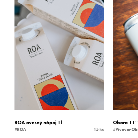
ROA ovesný nápoj 1l
Obora 11°
#ROA
15 ks
#Pivovar Ob