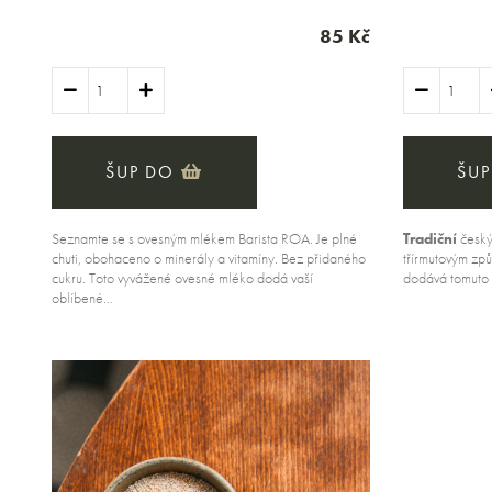
85 Kč
ŠUP DO
ŠUP
Seznamte se s ovesným mlékem Barista ROA. Je plné
Tradiční
český
chuti, obohaceno o minerály a vitamíny. Bez přidaného
třírmutovým zp
cukru. Toto vyvážené ovesné mléko dodá vaší
dodává tomuto 
oblíbené…