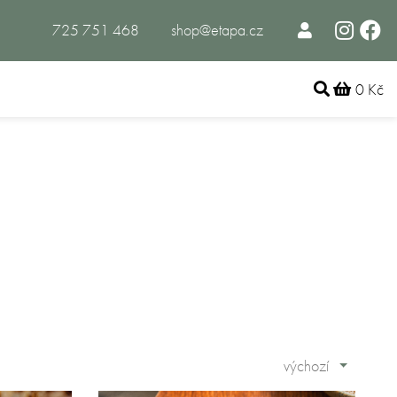
725 751 468
shop@etapa.cz
0 Kč
výchozí