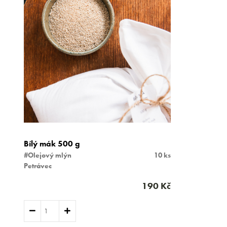
Bílý mák 500 g
#Olejový mlýn
10 ks
Petrávec
190 Kč