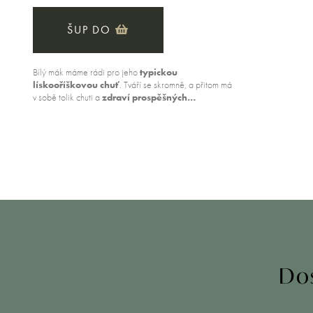
ŠUP DO
Bílý mák máme rádi pro jeho
typickou
lískooříškovou chuť
. Tváří se skromně, a přitom má
v sobě tolik chuti a
zdraví prospěšných…
Dos