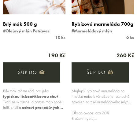
Bílý mák 500 g
Rybízová marmeláda 700g
#Olejový mlýn Petrávec
#Marmeládový mlýn
10 ks
6 ks
190 Kč
260 Kč
ŠUP DO
ŠUP DO
Bílý mák máme rádi pro jeho
Nejlepší rybízová marmeláda na
typickou lískooříškovou chuť
.
linecké nebo k vánočce je rozhodně
Tváří se skromně, a přitom má v sobě
zavařenina z Marmeládového mlýnu.
tolik chuti a
zdraví prospěšných…
Obsah ovoce: cca 70%.
Složení: rybíz,…