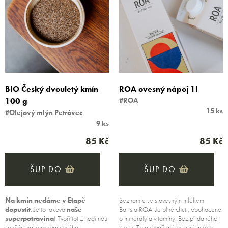
BIO Český dvouletý kmín
ROA ovesný nápoj 1l
100 g
#ROA
15 ks
#Olejový mlýn Petrávec
9 ks
85 Kč
85 Kč
ŠUP DO
ŠUP DO
Na kmín nedáme v Etapě
Seznamte se s ovesným mlékem
dopustit
. Je to taková
naše
Barista ROA. Je plné chuti, obohaceno
superpotravina
! Tvoří totiž nedílnou
o minerály a vitamíny. Bez přidaného
součást našeho
kváskového…
cukru. Toto vyvážené ovesné mléko