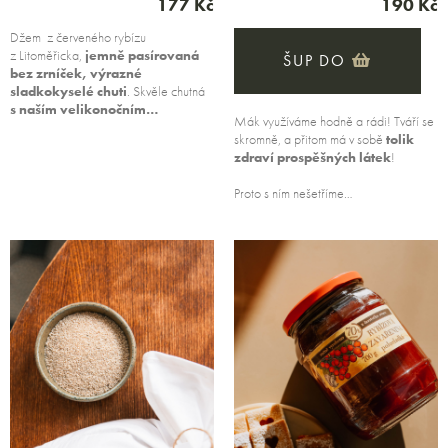
177 Kč
190 Kč
Džem z červeného rybízu
z Litoměřicka,
jemně pasírovaná
ŠUP DO
bez zrníček, výrazné
sladkokyselé chuti
. Skvěle chutná
s naším velikonočním…
Mák využíváme hodně a rádi! Tváří se
skromně, a přitom má v sobě
tolik
zdraví prospěšných láte
k
!
Proto s ním nešetříme…