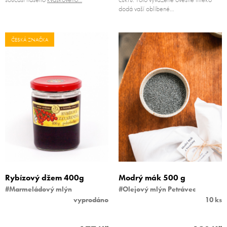
dodá vaší oblíbené…
ČESKÁ ZNAČKA
Rybízový džem 400g
Modrý mák 500 g
#Marmeládový mlýn
#Olejový mlýn Petrávec
vyprodáno
10 ks