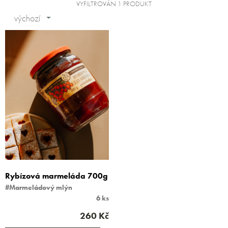
VYFILTROVÁN 1 PRODUKT
výchozí
Rybízová marmeláda 700g
#Marmeládový mlýn
6 ks
260 Kč