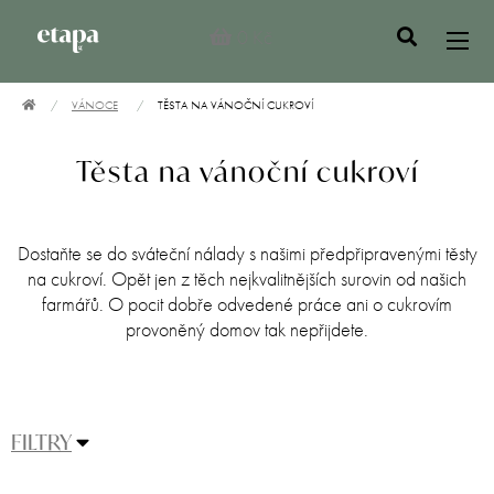
0 Kč
VÁNOCE
TĚSTA NA VÁNOČNÍ CUKROVÍ
Těsta na vánoční cukroví
Dostaňte se do sváteční nálady s našimi předpřipravenými těsty
na cukroví. Opět jen z těch nejkvalitnějších surovin od našich
farmářů. O pocit dobře odvedené práce ani o cukrovím
provoněný domov tak nepřijdete.
FILTRY