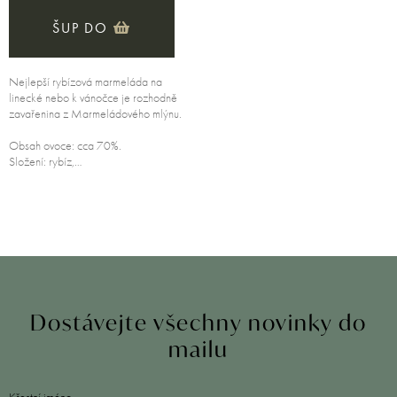
ŠUP DO
Nejlepší rybízová marmeláda na
linecké nebo k vánočce je rozhodně
zavařenina z Marmeládového mlýnu.
Obsah ovoce: cca 70%.
Složení: rybíz,…
Dostávejte všechny novinky do
mailu
Křestní jméno