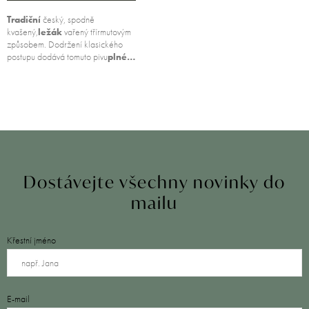
Tradiční
český, spodně
kvašený,
ležák
vařený třírmutovým
způsobem. Dodržení klasického
postupu dodává tomuto pivu
plné…
Dostávejte všechny novinky do
mailu
Křestní jméno
E-mail