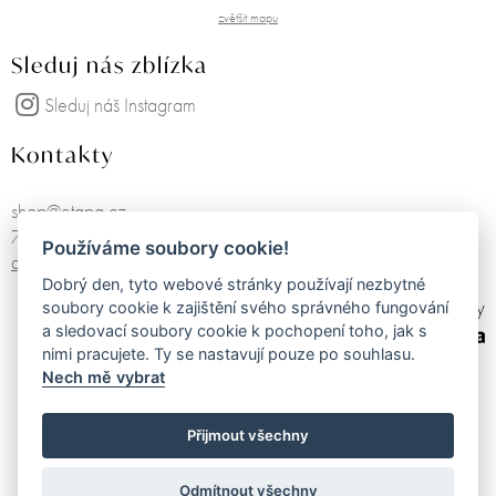
zvětšit mapu
Sleduj nás zblízka
Sleduj náš Instagram
Kontakty
shop@etapa.cz
725751468
Používáme soubory cookie!
další kontakty
Dobrý den, tyto webové stránky používají nezbytné
made by
soubory cookie k zajištění svého správného fungování
a sledovací soubory cookie k pochopení toho, jak s
nimi pracujete. Ty se nastavují pouze po souhlasu.
Nech mě vybrat
Obchodní podmínky
Zásady zpracování osobních údajů
Přijmout všechny
Elektronická evidence tržeb
Odmítnout všechny