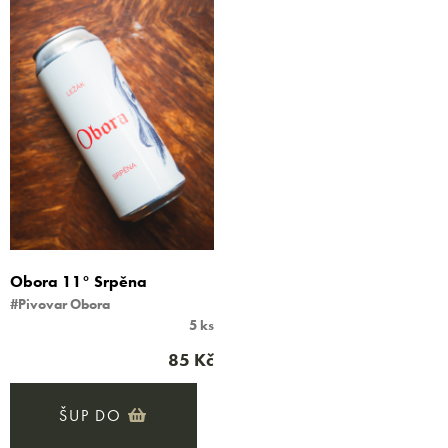
Obora 11° Srpěna
#Pivovar Obora
5 ks
85 Kč
ŠUP DO