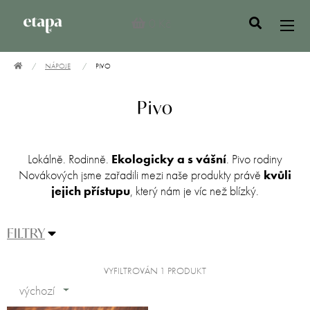
0 Kč
NÁPOJE
PIVO
Pivo
Lokálně. Rodinně.
Ekologicky a s vášní
. Pivo rodiny
Novákových jsme zařadili mezi naše produkty právě
kvůli
jejich přístupu
, který nám je víc než blízký.
FILTRY
VYFILTROVÁN 1 PRODUKT
výchozí