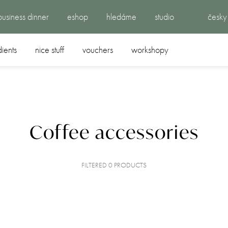
business dinner
eshop
hledáme
studio
česky
dients
nice stuff
vouchers
workshopy
Coffee accessories
FILTERED 0 PRODUCTS