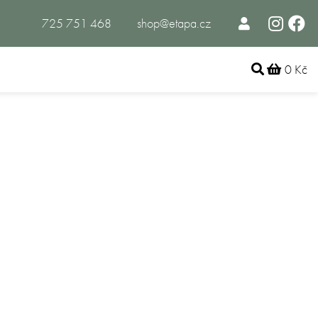
725 751 468
shop@etapa.cz
0 Kč