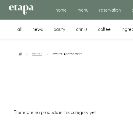
home
menu
reservation
all
news
pastry
drinks
coffee
ingre
COFFEE
COFFEE ACCESSORIES
There are no products in this category yet