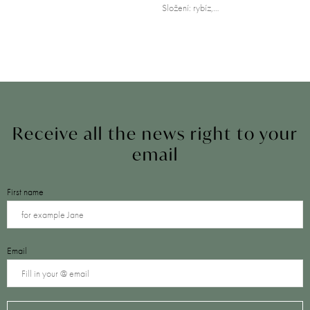
Složení: rybíz,…
Receive all the news right to your
email
First name
Email