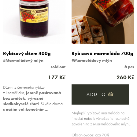
Rybízový džem 400g
Rybízová marmeláda 700g
#Marmeládový mlýn
#Marmeládový mlýn
sold out
6 pcs
177 Kč
260 Kč
Džem z červeného rybízu
z Litoměřicka,
jemně pasírovaná
ADD TO
bez zrníček, výrazné
sladkokyselé chuti
. Skvěle chutná
s naším velikonočním…
Nejlepší rybízová marmeláda na
linecké nebo k vánočce je rozhodně
zavařenina z Marmeládového mlýnu.
Obsah ovoce: cca 70%.